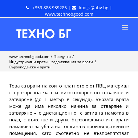
+359 888 939286
|
kod_v@abv.bg
|
www.technobgood.com
www.technobgood.com
/
Продукти
/
Индустриални врати – задвижвания за врати
/
Бързоподвижни врати
Това са врати на които платното е от ПВЦ материал
с прозоречна част и високоскоростно отваряне и
затваряне (до 1 метър в секунда). Бързата врата
може да има няколко начина за отваряне и
затваряне – с дистанционно, с активна намотка в
пода, с въженце и други. Бързоподвижните врати
намаляват загубата на топлина в производствените
помещения, като съответно не възпрепятстват